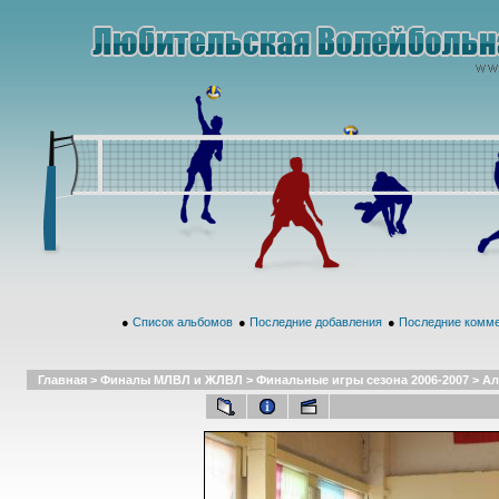
●
Список альбомов
●
Последние добавления
●
Последние комм
Главная
>
Финалы МЛВЛ и ЖЛВЛ
>
Финальные игры сезона 2006-2007
>
Ал