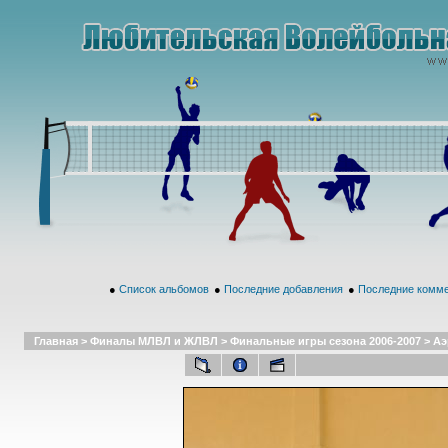
●
Список альбомов
●
Последние добавления
●
Последние комм
Главная
>
Финалы МЛВЛ и ЖЛВЛ
>
Финальные игры сезона 2006-2007
>
Аэ