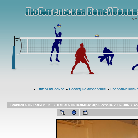
●
Список альбомов
●
Последние добавления
●
Последние комм
Главная
>
Финалы МЛВЛ и ЖЛВЛ
>
Финальные игры сезона 2006-2007
>
Аэ