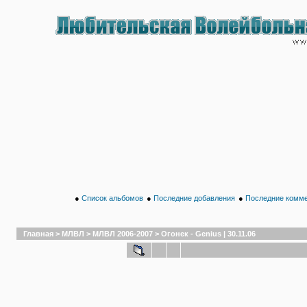
●
Список альбомов
●
Последние добавления
●
Последние комм
Главная
>
МЛВЛ
>
МЛВЛ 2006-2007
>
Огонек - Genius | 30.11.06