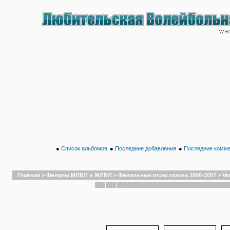
●
Список альбомов
●
Последние добавления
●
Последние комм
Главная
>
Финалы МЛВЛ и ЖЛВЛ
>
Финальные игры сезона 2006-2007
>
Ve