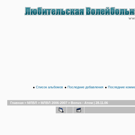
●
Список альбомов
●
Последние добавления
●
Последние комм
Главная
>
МЛВЛ
>
МЛВЛ 2006-2007
>
Bonus - Атом | 28.11.06