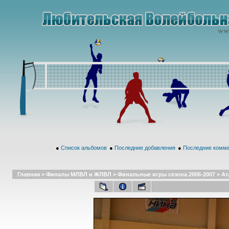
●
Список альбомов
●
Последние добавления
●
Последние комм
Главная
>
Финалы МЛВЛ и ЖЛВЛ
>
Финальные игры сезона 2006-2007
>
Ат