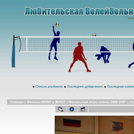
●
Список альбомов
●
Последние добавления
●
Последние комм
Главная
>
Финалы МЛВЛ и ЖЛВЛ
>
Финальные игры сезона 2006-2007
>
Ат