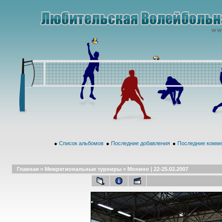
●
Список альбомов
●
Последние добавления
●
Последние комм
Главная
>
Межрегиональные турниры
>
Монино | 22-25.02.2007