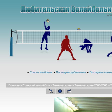
●
Список альбомов
●
Последние добавления
●
Последние комм
Главная
>
Пляжный волейбол - Зимняя серия
>
Зимняя серия 2005-2006
>
Т