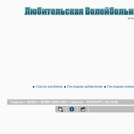
●
Список альбомов
●
Последние добавления
●
Последние комм
Главная
>
ЖЛВЛ
>
ЖЛВЛ 2006-2007
>
Арена2 – АРСПОРТ | 26.10.06