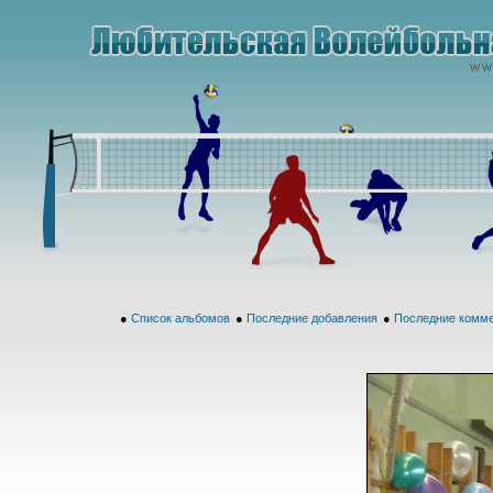
●
Список альбомов
●
Последние добавления
●
Последние комм