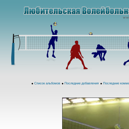
●
Список альбомов
●
Последние добавления
●
Последние комм