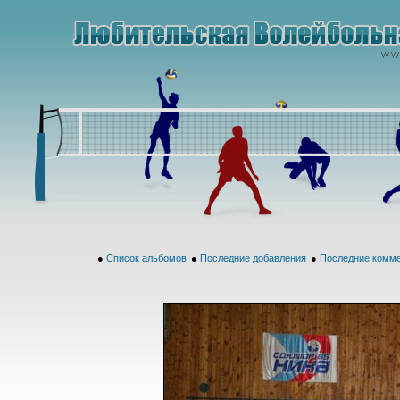
●
Список альбомов
●
Последние добавления
●
Последние комм