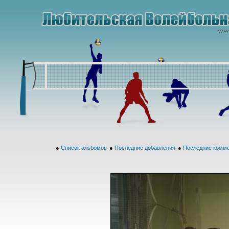
●
Список альбомов
●
Последние добавления
●
Последние комм