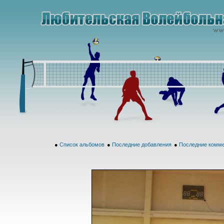
●
Список альбомов
●
Последние добавления
●
Последние комм