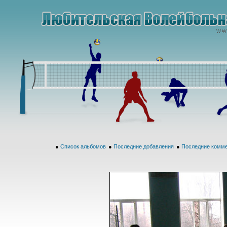
●
Список альбомов
●
Последние добавления
●
Последние комм