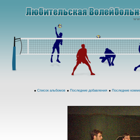
●
Список альбомов
●
Последние добавления
●
Последние комм