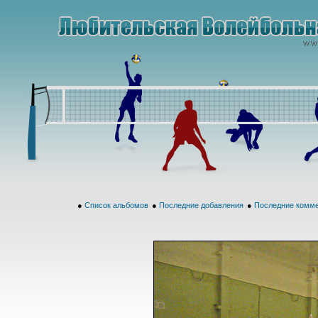
●
Список альбомов
●
Последние добавления
●
Последние комм