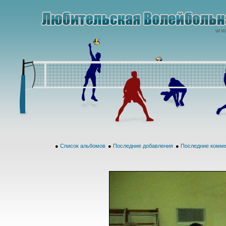
●
Список альбомов
●
Последние добавления
●
Последние комм