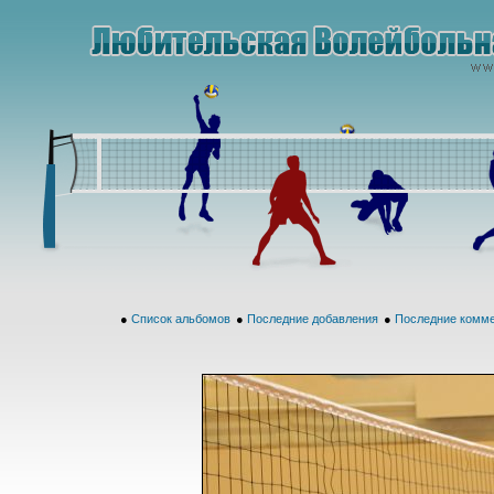
●
Список альбомов
●
Последние добавления
●
Последние комм