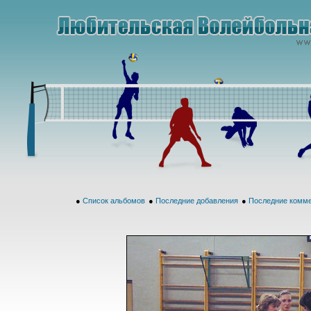
●
Список альбомов
●
Последние добавления
●
Последние комм