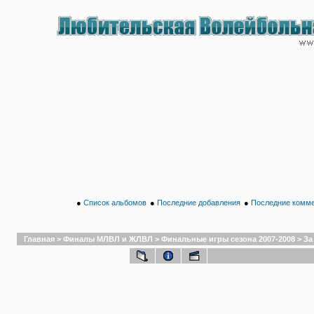
●
Список альбомов
●
Последние добавления
●
Последние комм
Главная
>
Финалы МЛВЛ и ЖЛВЛ
>
Финальные игры сезона 2007-2008
>
За