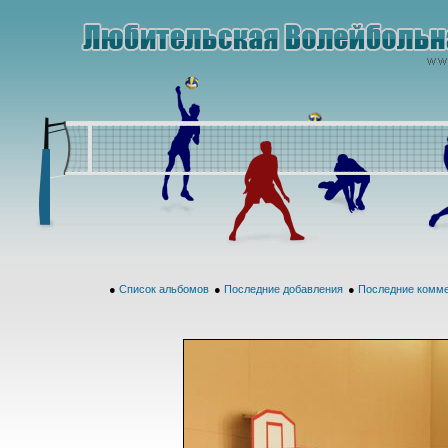
●
Список альбомов
●
Последние добавления
●
Последние комм