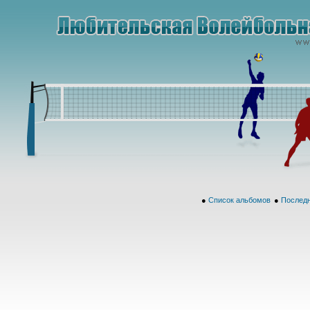
●
Список альбомов
●
Последн