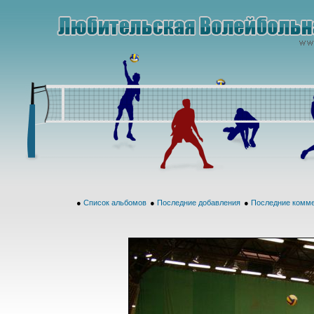
●
Список альбомов
●
Последние добавления
●
Последние комм