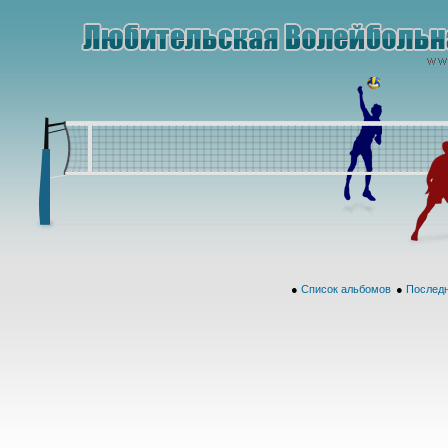
●
Список альбомов
●
Последн