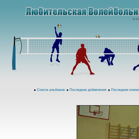
●
Список альбомов
●
Последние добавления
●
Последние комм