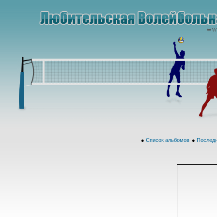
●
Список альбомов
●
Последн