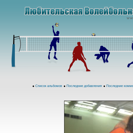
●
Список альбомов
●
Последние добавления
●
Последние комм