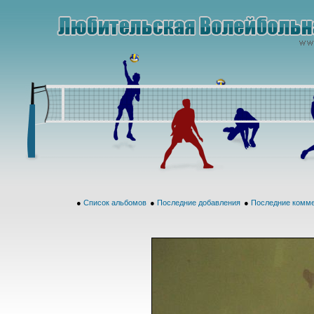
●
Список альбомов
●
Последние добавления
●
Последние комм