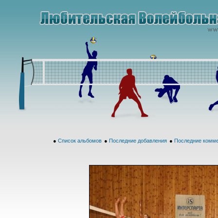
●
Список альбомов
●
Последние добавления
●
Последние комм