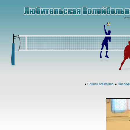
●
Список альбомов
●
Последн