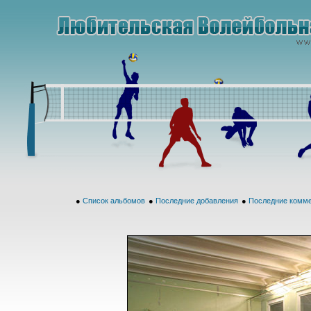
●
Список альбомов
●
Последние добавления
●
Последние комм