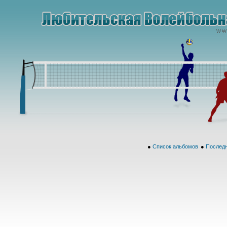
●
Список альбомов
●
Последн