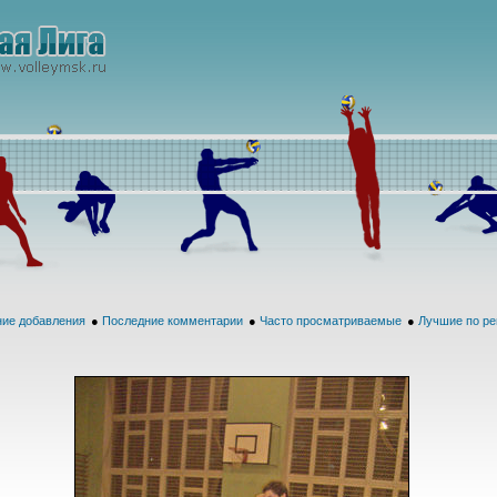
ие добавления
●
Последние комментарии
●
Часто просматриваемые
●
Лучшие по ре