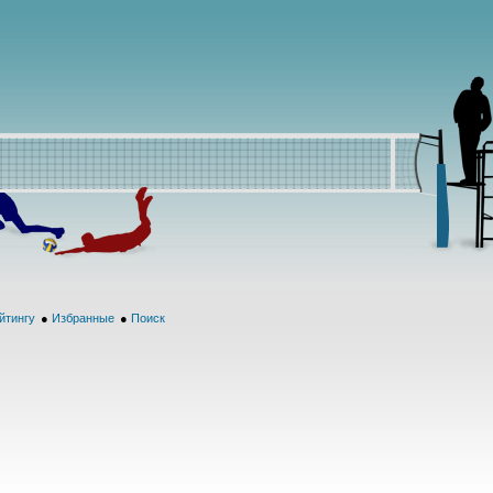
йтингу
●
Избранные
●
Поиск