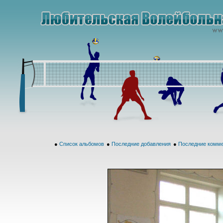
●
Список альбомов
●
Последние добавления
●
Последние комм