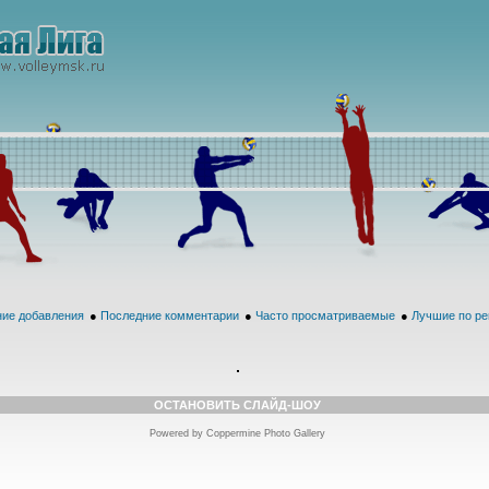
ие добавления
●
Последние комментарии
●
Часто просматриваемые
●
Лучшие по ре
ОСТАНОВИТЬ СЛАЙД-ШОУ
Powered by
Coppermine Photo Gallery