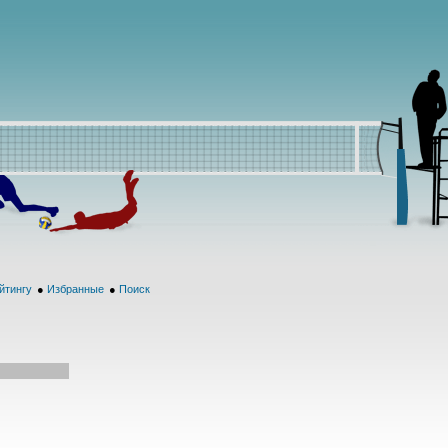
йтингу
●
Избранные
●
Поиск