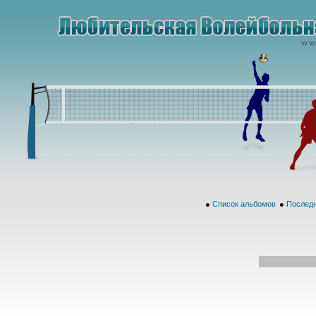
●
Список альбомов
●
Последн