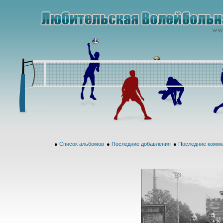
●
Список альбомов
●
Последние добавления
●
Последние комм