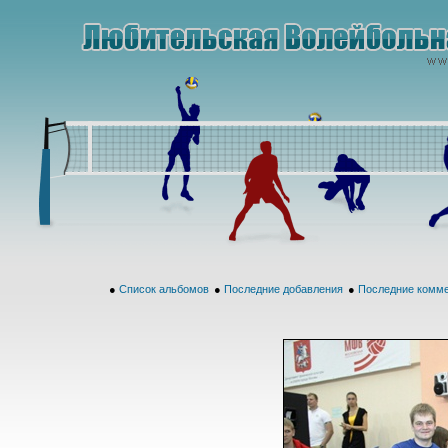
●
Список альбомов
●
Последние добавления
●
Последние комм