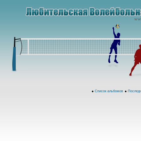
●
Список альбомов
●
Последн