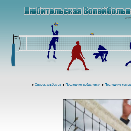
●
Список альбомов
●
Последние добавления
●
Последние комм