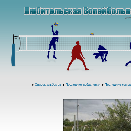
●
Список альбомов
●
Последние добавления
●
Последние комм