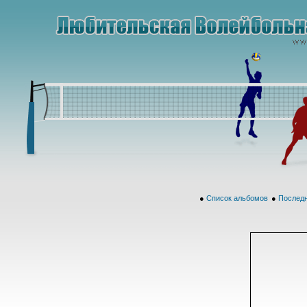
●
Список альбомов
●
Последн