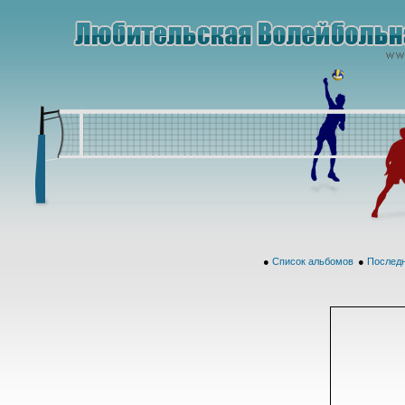
●
Список альбомов
●
Последн