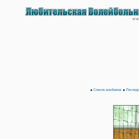
●
Список альбомов
●
Последн