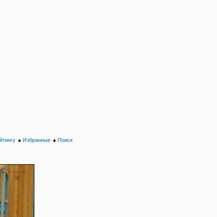
йтингу
●
Избранные
●
Поиск