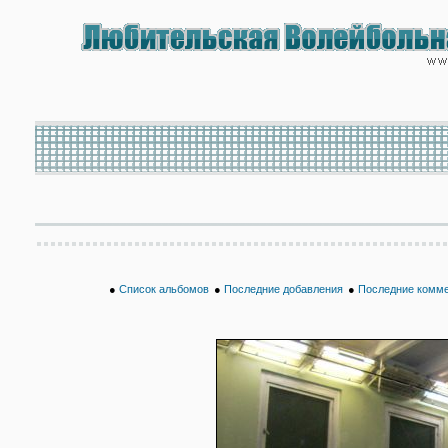
●
Список альбомов
●
Последние добавления
●
Последние комм