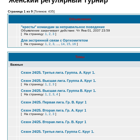
Женский регулярный турнир
Страница 1 из 9
[Топиков: 435]
Объявления
"кресты" командам за неправильное поведение
Объявление заканчивает действие: Чт Янв 01, 2037 23:59
[
На страницу:
1
,
2
,
3
]
Для экстренной связи с Оргкомитетом
[
На страницу:
1
,
2
,
3
, ...,
14
,
15
,
16
]
Темы
Важные
Сезон 24/25. Третья лига. Группа. А. Круг 1.
Сезон 24/25. Высшая лига. Группа А. Круг 1.
[
На страницу:
1
,
2
,
3
]
Сезон 24/25. Высшая лига. Группа В. Круг 1.
[
На страницу:
1
,
2
,
3
,
4
]
Сезон 24/25. Первая лига. Гр. В. Круг 1
Сезон 24/25. Вторая лига. Гр. А. Круг 1
[
На страницу:
1
,
2
,
3
]
Сезон 24/25. Вторая лига. Гр. В. Круг 1
Сезон 24/25. Третья лига. Группа С. Круг 1.