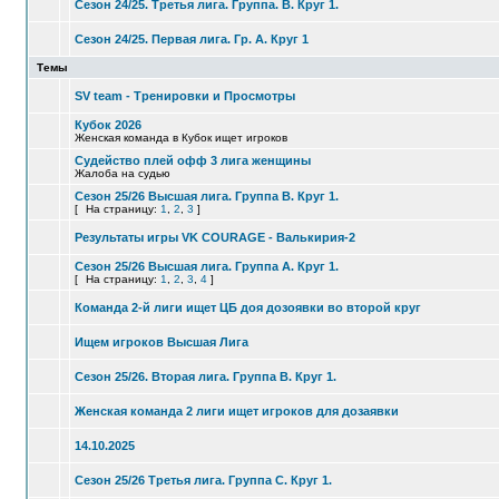
Сезон 24/25. Третья лига. Группа. В. Круг 1.
Сезон 24/25. Первая лига. Гр. А. Круг 1
Темы
SV team - Тренировки и Просмотры
Кубок 2026
Женская команда в Кубок ищет игроков
Судейство плей офф 3 лига женщины
Жалоба на судью
Сезон 25/26 Высшая лига. Группа В. Круг 1.
[
На страницу:
1
,
2
,
3
]
Результаты игры VK COURAGE - Валькирия-2
Сезон 25/26 Высшая лига. Группа А. Круг 1.
[
На страницу:
1
,
2
,
3
,
4
]
Команда 2-й лиги ищет ЦБ доя дозоявки во второй круг
Ищем игроков Высшая Лига
Сезон 25/26. Вторая лига. Группа В. Круг 1.
Женская команда 2 лиги ищет игроков для дозаявки
14.10.2025
Сезон 25/26 Третья лига. Группа C. Круг 1.