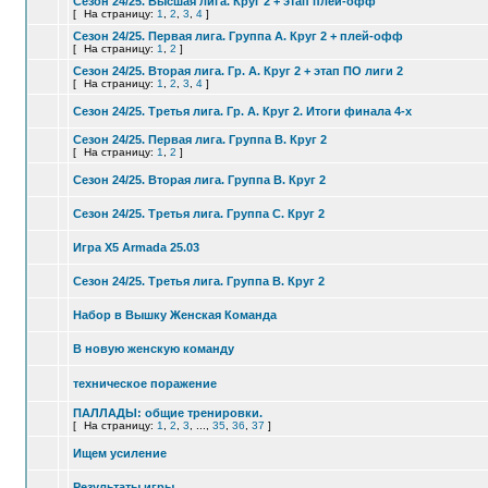
Сезон 24/25. Высшая лига. Круг 2 + этап плей-офф
[
На страницу:
1
,
2
,
3
,
4
]
Сезон 24/25. Первая лига. Группа А. Круг 2 + плей-офф
[
На страницу:
1
,
2
]
Сезон 24/25. Вторая лига. Гр. А. Круг 2 + этап ПО лиги 2
[
На страницу:
1
,
2
,
3
,
4
]
Сезон 24/25. Третья лига. Гр. А. Круг 2. Итоги финала 4-х
Сезон 24/25. Первая лига. Группа В. Круг 2
[
На страницу:
1
,
2
]
Сезон 24/25. Вторая лига. Группа В. Круг 2
Сезон 24/25. Третья лига. Группа С. Круг 2
Игра X5 Armada 25.03
Сезон 24/25. Третья лига. Группа В. Круг 2
Набор в Вышку Женская Команда
В новую женскую команду
техническое поражение
ПАЛЛАДЫ: общие тренировки.
[
На страницу:
1
,
2
,
3
, ...,
35
,
36
,
37
]
Ищем усиление
Результаты игры