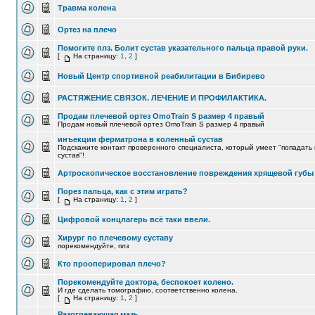
Травма колена
Ортез на плечо
Помогите плз. Болит сустав указательного пальца правой руки.
[
На страницу:
1
,
2
]
Новый Центр спортивной реабилитации в Бибирево
РАСТЯЖЕНИЕ СВЯЗОК. ЛЕЧЕНИЕ И ПРОФИЛАКТИКА.
Продам плечевой ортез OmoTrain S размер 4 правый
Продам новый плечевой ортез OmoTrain S размер 4 правый
инъекции ферматрона в коленный сустав
Подскажите контакт проверенного специалиста, который умеет "попадать 
сустав"!
Артроскопическое восстановление повреждения хрящевой губы
Порез пальца, как с этим играть?
[
На страницу:
1
,
2
]
Цифровой концлагерь всё таки ввели.
Хирург по плечевому суставу
порекомендуйте, плз
Кто прооперировал плечо?
Порекомендуйте доктора, беспокоет колено.
И где сделать томографию, соответственно колена.
[
На страницу:
1
,
2
]
Разогревающая мазь