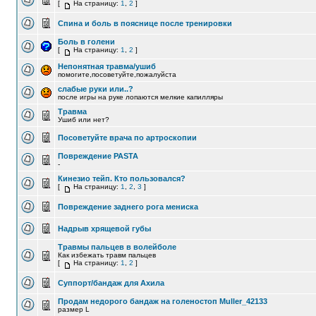
[
На страницу:
1
,
2
]
Спина и боль в пояснице после тренировки
Боль в голени
[
На страницу:
1
,
2
]
Непонятная травма/ушиб
помогите,посоветуйте,пожалуйста
слабые руки или..?
после игры на руке лопаются мелкие капилляры
Травма
Ушиб или нет?
Посоветуйте врача по артроскопии
Повреждение PASTA
-
Кинезио тейп. Кто пользовался?
[
На страницу:
1
,
2
,
3
]
Повреждение заднего рога мениска
Надрыв хрящевой губы
Травмы пальцев в волейболе
Как избежать травм пальцев
[
На страницу:
1
,
2
]
Суппорт/бандаж для Ахила
Продам недорого бандаж на голеностоп Muller_42133
размер L