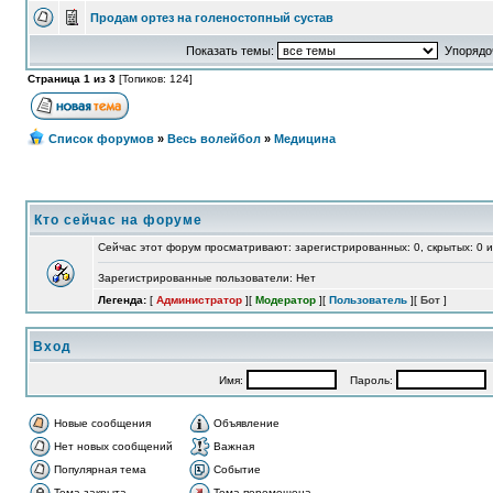
Продам ортез на голеностопный сустав
Показать темы:
Упорядоч
Страница 1 из 3
[Топиков: 124]
Список форумов
»
Весь волейбол
»
Медицина
Кто сейчас на форуме
Сейчас этот форум просматривают: зарегистрированных: 0, скрытых: 0 и
Зарегистрированные пользователи: Нет
Легенда:
[
Администратор
][
Модератор
][
Пользователь
][
Бот
]
Вход
Имя:
Пароль:
А
Новые сообщения
Объявление
Нет новых сообщений
Важная
Популярная тема
Событие
Тема закрыта
Тема перемещена