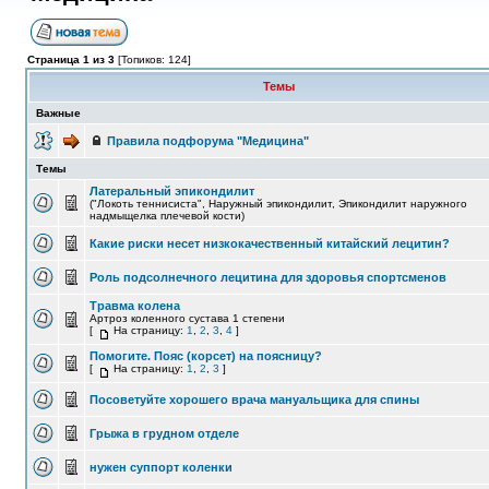
Страница 1 из 3
[Топиков: 124]
Темы
Важные
Правила подфорума "Медицина"
Темы
Латеральный эпикондилит
("Локоть теннисиста", Наружный эпикондилит, Эпикондилит наружного
надмыщелка плечевой кости)
Какие риски несет низкокачественный китайский лецитин?
Роль подсолнечного лецитина для здоровья спортсменов
Травма колена
Артроз коленного сустава 1 степени
[
На страницу:
1
,
2
,
3
,
4
]
Помогите. Пояс (корсет) на поясницу?
[
На страницу:
1
,
2
,
3
]
Посоветуйте хорошего врача мануальщика для спины
Грыжа в грудном отделе
нужен суппорт коленки