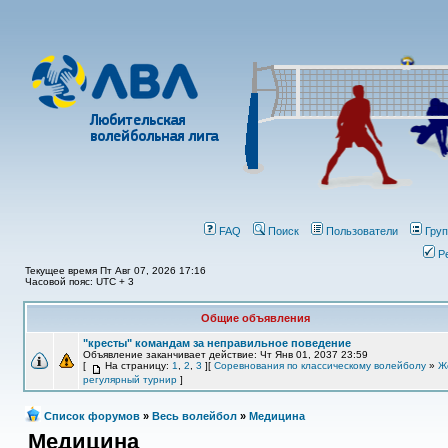
FAQ
Поиск
Пользователи
Гру
Р
Текущее время Пт Авг 07, 2026 17:16
Часовой пояс: UTC + 3
Общие объявления
"кресты" командам за неправильное поведение
Объявление заканчивает действие: Чт Янв 01, 2037 23:59
[
На страницу:
1
,
2
,
3
][
Соревнования по классическому волейболу
»
Ж
регулярный турнир
]
Список форумов
»
Весь волейбол
»
Медицина
Медицина