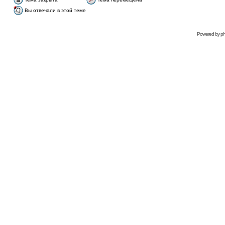
Вы отвечали в этой теме
Рowered bу
p