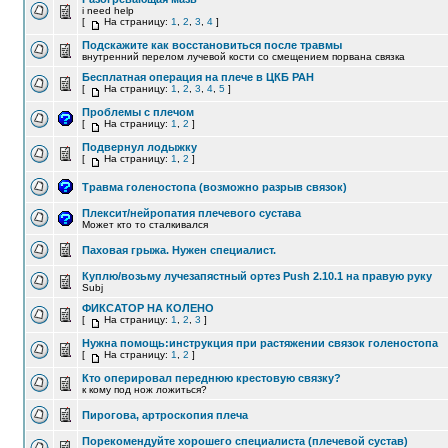
i need help
[
На страницу:
1
,
2
,
3
,
4
]
Подскажите как восстановиться после травмы
внутренний перелом лучевой кости со смещением порвана связка
Бесплатная операция на плече в ЦКБ РАН
[
На страницу:
1
,
2
,
3
,
4
,
5
]
Проблемы с плечом
[
На страницу:
1
,
2
]
Подвернул лодыжку
[
На страницу:
1
,
2
]
Травма голеностопа (возможно разрыв связок)
Плексит/нейропатия плечевого сустава
Может кто то сталкивался
Паховая грыжа. Нужен специалист.
Куплю/возьму лучезапястный ортез Push 2.10.1 на правую руку
Subj
ФИКСАТОР НА КОЛЕНО
[
На страницу:
1
,
2
,
3
]
Нужна помощь:инструкция при растяжении связок голеностопа
[
На страницу:
1
,
2
]
Кто оперировал переднюю крестовую связку?
к кому под нож ложиться?
Пирогова, артроскопия плеча
Порекомендуйте хорошего специалиста (плечевой сустав)