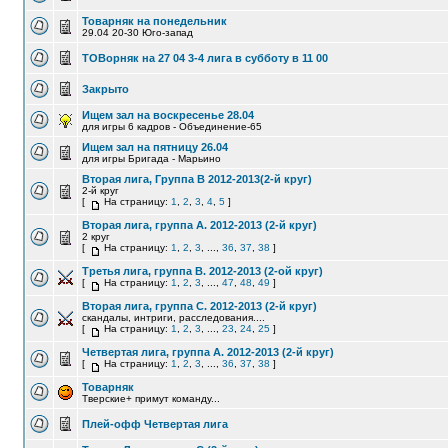
Товарняк на понедельник
29.04 20-30 Юго-запад
ТОВорняк на 27 04 3-4 лига в субботу в 11 00
Закрыто
Ищем зал на воскресенье 28.04
для игры 6 кадров - Объединение-65
Ищем зал на пятницу 26.04
для игры Бригада - Марьино
Вторая лига, Группа В 2012-2013(2-й круг)
2-й круг
[
На страницу:
1
,
2
,
3
,
4
,
5
]
Вторая лига, группа A. 2012-2013 (2-й круг)
2 круг
[
На страницу:
1
,
2
,
3
, ...,
36
,
37
,
38
]
Третья лига, группа B. 2012-2013 (2-ой круг)
[
На страницу:
1
,
2
,
3
, ...,
47
,
48
,
49
]
Вторая лига, группа С. 2012-2013 (2-й круг)
скандалы, интриги, расследования....
[
На страницу:
1
,
2
,
3
, ...,
23
,
24
,
25
]
Четвертая лига, группа A. 2012-2013 (2-й круг)
[
На страницу:
1
,
2
,
3
, ...,
36
,
37
,
38
]
Товарняк
Тверские+ примут команду...
Плей-офф Четвертая лига