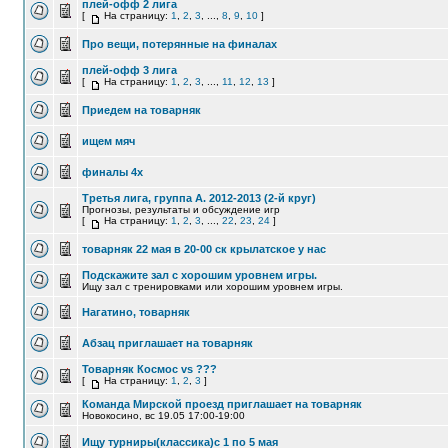
плей-офф 2 лига
[
На страницу:
1
,
2
,
3
, ...,
8
,
9
,
10
]
Про вещи, потерянные на финалах
плей-офф 3 лига
[
На страницу:
1
,
2
,
3
, ...,
11
,
12
,
13
]
Приедем на товарняк
ищем мяч
финалы 4х
Третья лига, группа A. 2012-2013 (2-й круг)
Прогнозы, результаты и обсуждение игр
[
На страницу:
1
,
2
,
3
, ...,
22
,
23
,
24
]
товарняк 22 мая в 20-00 ск крылатское у нас
Подскажите зал с хорошим уровнем игры.
Ищу зал с тренировками или хорошим уровнем игры.
Нагатино, товарняк
Абзац приглашает на товарняк
Товарняк Космос vs ???
[
На страницу:
1
,
2
,
3
]
Команда Мирской проезд приглашает на товарняк
Новокосино, вс 19.05 17:00-19:00
Ищу турниры(классика)с 1 по 5 мая