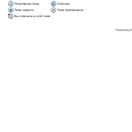
Популярная тема
Событие
Тема закрыта
Тема перемещена
Вы отвечали в этой теме
Рowered bу
p