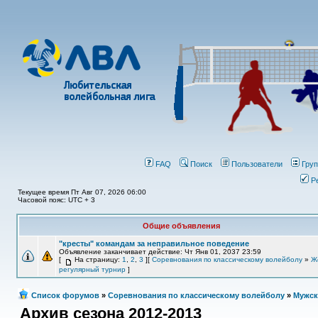
FAQ
Поиск
Пользователи
Гру
Р
Текущее время Пт Авг 07, 2026 06:00
Часовой пояс: UTC + 3
Общие объявления
"кресты" командам за неправильное поведение
Объявление заканчивает действие: Чт Янв 01, 2037 23:59
[
На страницу:
1
,
2
,
3
][
Соревнования по классическому волейболу
»
Ж
регулярный турнир
]
Список форумов
»
Соревнования по классическому волейболу
»
Мужск
Архив сезона 2012-2013