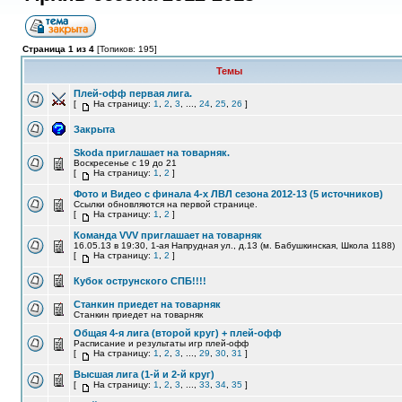
Страница 1 из 4
[Топиков: 195]
Темы
Плей-офф первая лига.
[
На страницу:
1
,
2
,
3
, ...,
24
,
25
,
26
]
Закрыта
Skoda приглашает на товарняк.
Воскресенье с 19 до 21
[
На страницу:
1
,
2
]
Фото и Видео с финала 4-х ЛВЛ сезона 2012-13 (5 источников)
Ссылки обновляются на первой странице.
[
На страницу:
1
,
2
]
Команда VVV приглашает на товарняк
16.05.13 в 19:30, 1-ая Напрудная ул., д.13 (м. Бабушкинская, Школа 1188)
[
На страницу:
1
,
2
]
Кубок острунского СПБ!!!!
Станкин приедет на товарняк
Станкин приедет на товарняк
Общая 4-я лига (второй круг) + плей-офф
Расписание и результаты игр плей-офф
[
На страницу:
1
,
2
,
3
, ...,
29
,
30
,
31
]
Высшая лига (1-й и 2-й круг)
[
На страницу:
1
,
2
,
3
, ...,
33
,
34
,
35
]