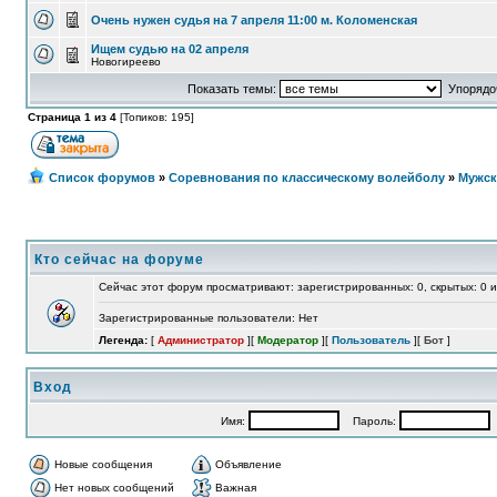
Очень нужен судья на 7 апреля 11:00 м. Коломенская
Ищем судью на 02 апреля
Новогиреево
Показать темы:
Упорядоч
Страница 1 из 4
[Топиков: 195]
Список форумов
»
Соревнования по классическому волейболу
»
Мужск
Кто сейчас на форуме
Сейчас этот форум просматривают: зарегистрированных: 0, скрытых: 0 и
Зарегистрированные пользователи: Нет
Легенда:
[
Администратор
][
Модератор
][
Пользователь
][
Бот
]
Вход
Имя:
Пароль:
А
Новые сообщения
Объявление
Нет новых сообщений
Важная