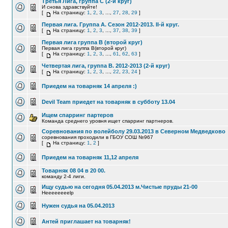
Третья Лига, группа С (2-й круг)
И снова здравствуйте!
[
На страницу:
1
,
2
,
3
, ...,
27
,
28
,
29
]
Первая лига. Группа А. Сезон 2012-2013. II-й круг.
[
На страницу:
1
,
2
,
3
, ...,
37
,
38
,
39
]
Первая лига группа В (второй круг)
Первая лига группа В(второй круг)
[
На страницу:
1
,
2
,
3
, ...,
61
,
62
,
63
]
Четвертая лига, группа B. 2012-2013 (2-й круг)
[
На страницу:
1
,
2
,
3
, ...,
22
,
23
,
24
]
Приедем на товарняк 14 апреля :)
Devil Team приедет на товарняк в субботу 13.04
Ищем спарринг партеров
Команда среднего уровня ищет спарринг партнеров.
Соревнования по волейболу 29.03.2013 в Северном Медведково
соревнования проходили в ГБОУ СОШ №967
[
На страницу:
1
,
2
]
Приедем на товарняк 11,12 апреля
Товарняк 08 04 в 20 00.
команду 2-4 лиги.
Ищу судью на сегодня 05.04.2013 м.Чистые пруды 21-00
Heeeeeeeelp
Нужен судья на 05.04.2013
Антей приглашает на товарняк!