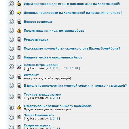
Ищем партнеров для игры в пляжном зале на Коломенской!
Дневные тренировки на Коломенской на песке. И не только )
Вопрос тренерам
Пролетарка, пятница, потеряна обувь!
Резкость удара
Подскажите пожалуйста - сколько стоит Школа Волейбола?
Найдены черные наколенники Asics
Пляжные тренировки!
[
На страницу:
1
,
2
,
3
, ...,
16
,
17
,
18
]
Интернат
хочу узнать для себя пару вещей)
В школе тренируются на женской сетке или только на мужской?
Турниры между залами!
[
На страницу:
1
,
2
,
3
]
Отслеживание заявок в Школу волейбола
Предложение для организаторов
Зал на Бауманской
[
На страницу:
1
,
2
,
3
]
Скоро на экране!
[
На страницу:
1
,
2
,
3
]