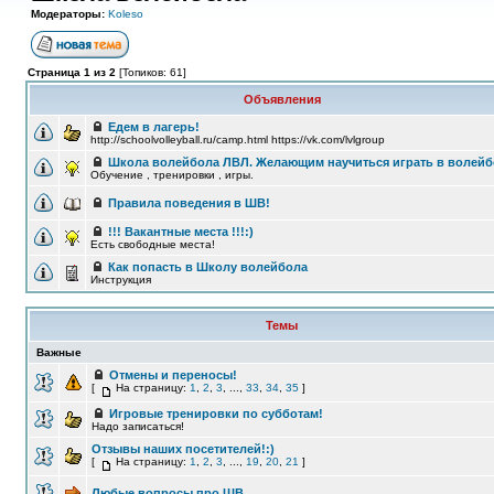
Модераторы:
Koleso
Страница 1 из 2
[Топиков: 61]
Объявления
Едем в лагерь!
http://schoolvolleyball.ru/camp.html https://vk.com/lvlgroup
Школа волейбола ЛВЛ. Желающим научиться играть в волейб
Обучение , тренировки , игры.
Правила поведения в ШВ!
!!! Вакантные места !!!:)
Есть свободные места!
Как попасть в Школу волейбола
Инструкция
Темы
Важные
Отмены и переносы!
[
На страницу:
1
,
2
,
3
, ...,
33
,
34
,
35
]
Игровые тренировки по субботам!
Надо записаться!
Отзывы наших посетителей!:)
[
На страницу:
1
,
2
,
3
, ...,
19
,
20
,
21
]
Любые вопросы про ШВ