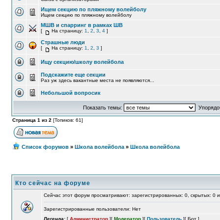
Ищем секцию по пляжному волейболу
Ищем секцию по пляжному волейболу
МШВ и спарринг в рамках ШВ
[
На страницу:
1
,
2
,
3
,
4
]
Страшные люди
[
На страницу:
1
,
2
,
3
]
Ищу секцию/школу волейбола
Подскажите еще секции
Раз уж здесь вакантные места не появляются...
Небольшой вопросик
Показать темы:
Упорядоч
Страница 1 из 2
[Топиков: 61]
Список форумов
»
Школа волейбола
»
Школа волейбола
Кто сейчас на форуме
Сейчас этот форум просматривают: зарегистрированных: 0, скрытых: 0 и
Зарегистрированные пользователи: Нет
Легенда:
[
Администратор
][
Модератор
][
Пользователь
][
Бот
]