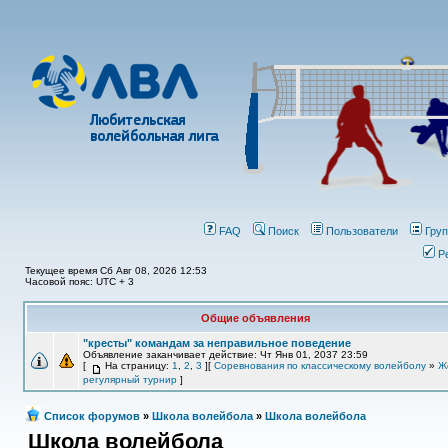
FAQ
Поиск
Пользователи
Гру
Р
Текущее время Сб Авг 08, 2026 12:53
Часовой пояс: UTC + 3
Общие объявления
"кресты" командам за неправильное поведение
Объявление заканчивает действие: Чт Янв 01, 2037 23:59
[
На страницу:
1
,
2
,
3
][
Соревнования по классическому волейболу
»
Ж
регулярный турнир
]
Список форумов
»
Школа волейбола
»
Школа волейбола
Школа волейбола