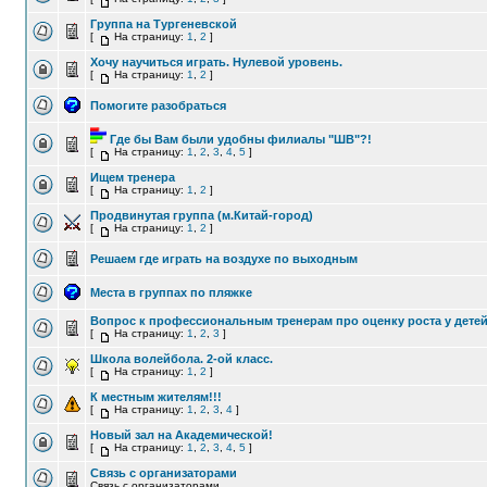
Группа на Тургеневской
[
На страницу:
1
,
2
]
Хочу научиться играть. Нулевой уровень.
[
На страницу:
1
,
2
]
Помогите разобраться
Где бы Вам были удобны филиалы "ШВ"?!
[
На страницу:
1
,
2
,
3
,
4
,
5
]
Ищем тренера
[
На страницу:
1
,
2
]
Продвинутая группа (м.Китай-город)
[
На страницу:
1
,
2
]
Решаем где играть на воздухе по выходным
Места в группах по пляжке
Вопрос к профессиональным тренерам про оценку роста у дете
[
На страницу:
1
,
2
,
3
]
Школа волейбола. 2-ой класс.
[
На страницу:
1
,
2
]
К местным жителям!!!
[
На страницу:
1
,
2
,
3
,
4
]
Новый зал на Академической!
[
На страницу:
1
,
2
,
3
,
4
,
5
]
Связь с организаторами
Связь с организаторами