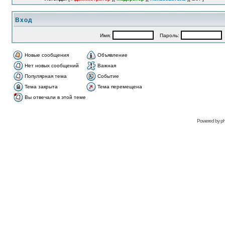
Вход
Имя:
Пароль:
А
Новые сообщения
Объявление
Нет новых сообщений
Важная
Популярная тема
Событие
Тема закрыта
Тема перемещена
Вы отвечали в этой теме
Рowered bу
p