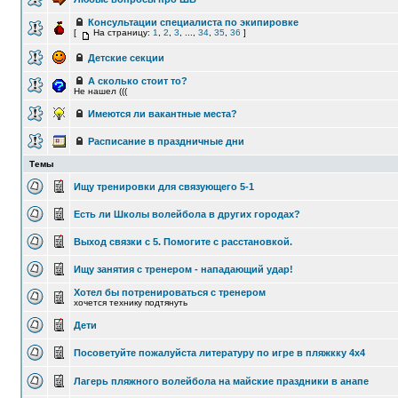
Консультации специалиста по экипировке
[
На страницу:
1
,
2
,
3
, ...,
34
,
35
,
36
]
Детские секции
А сколько стоит то?
Не нашел (((
Имеются ли вакантные места?
Расписание в праздничные дни
Темы
Ищу тренировки для связующего 5-1
Есть ли Школы волейбола в других городах?
Выход связки с 5. Помогите с расстановкой.
Ищу занятия с тренером - нападающий удар!
Хотел бы потренироваться с тренером
хочется технику подтянуть
Дети
Посоветуйте пожалуйста литературу по игре в пляжкку 4х4
Лагерь пляжного волейбола на майские праздники в анапе